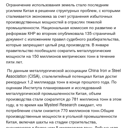
Ограничение использования земель стало последним
усилием Китая в решении структурных проблем, с которыми
сталкивается экономика за счет устранения избыточных
производственных мощностей в отраслях тяжелой
промышленности. Национальная комиссия по развитию и
реформам КНР во вторник опубликовала 135-страничный
документ с изложением правил судебного разбирательства,
которые запрещают целый ряд производств. В январе
правительство пообещало сократить металлургические
мощности на 150 миллионов метрических тонн в течение
пяти лет.
По данным металлургической ассоциации China Iron и Steel
Association (CISA), сталелитейный потенциал Китая достиг
рекордных 1,2 миллиарда тонн в конце прошлого года. По
оценкам Института планирования и исследований
металлургической промышленности Китая, объем
производства стали сократится до 781 миллиона тонн в этом
году, в то время как Mysteel Research ожидает, что
потребление стали снизится 770 миллионов тонн.Общие
производственные мощности в угольной промышленности
Китая, включая шахты на стадии строительства,
оцениваются в более чем 5 миллиардов тонн. Добыча угля,