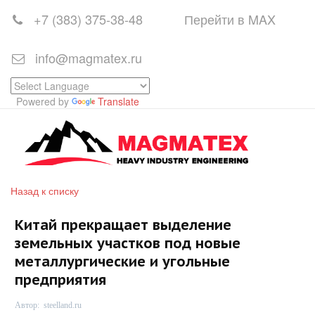
+7 (383)
375-38-48
Перейти в MAX
info@magmatex.ru
Powered by
Translate
Назад к списку
Китай прекращает выделение
земельных участков под новые
металлургические и угольные
предприятия
Автор:
steelland.ru