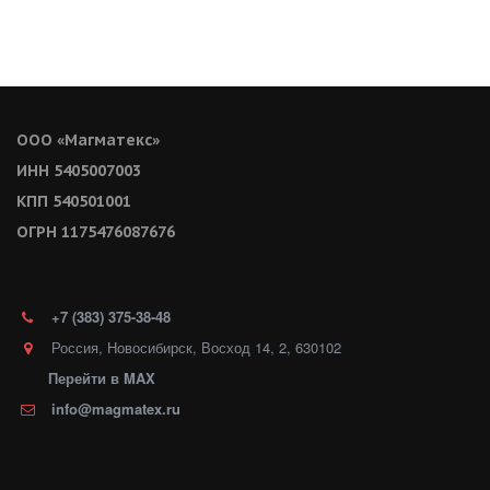
ООО «Магматекс»
ИНН 5405007003
КПП 540501001
ОГРН 1175476087676
+7 (383)
375-38-48
Россия
,
Новосибирск
,
Восход 14
,
2
,
630102
Перейти в MAX
info@magmatex.ru