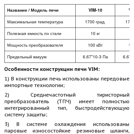
Название / Модель печи
VIM-10
VI
Максимальная температура
1700 град.
1700
Полезная емкость по стали
10 кг
2
Мощность преобразователя
100 кВт
10
Предельный вакуум
6.67*10-3 Па
6.67*
Особенности конструкции печи VIM:
1) В конструкции печь использованы передовые
импортные технологии;
2) Среднечастотный тиристорный
преобразователь (ТПЧ) имеет полностью
интегрированный тип, быстродействующую
систему защиты;
3) В системе охлаждения использованы
паровые износостойкие резиновые шланги,