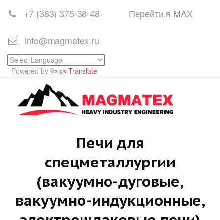
+7 (383)
375-38-48
Перейти в MAX
info@magmatex.ru
Powered by
Translate
Печи для
спецметаллургии
(вакуумно-дуговые,
вакуумно-индукционные,
электрошлаковые печи)