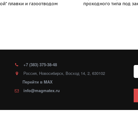
ой" плавки и газоотводом
проходного типа под за
+7 (383)
375-38-48
Россия
,
Новосибирск
,
Восход 14
,
2
,
630102
Перейти в MAX
info@magmatex.ru