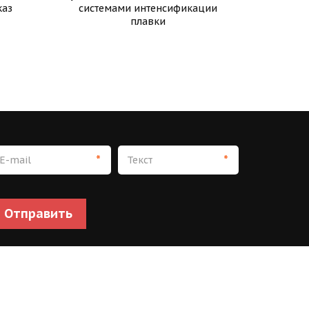
каз
системами интенсификации
плавки
*
*
Отправить