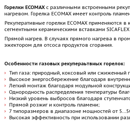
Горелки ECOMAX
 с различными встроенными реку
нагревом. Горелка ECOMAX имеет контроль пламен
Рекуперативные горелки ECOMAX применяются в к
сегментными керамическими вставками SICAFLEX,
Прямой нагрев. В случаях прямого нагрева в пром
эжектором для отсоса продуктов сгорания.
Особенности газовых рекупераьтвных горелок:
Тип газа: природный, коксовый или сжиженный га
Высокое энергосбережение благодаря внутренне
Легкий монтаж благодаря модульной конструкци
Однородность распределения температуры благ
Низкий уровень выбросов благодаря ступенчато
Прямой розжиг и контроль пламени; 
7 типоразмеров в диапазоне мощностей от 5…50
Высокая эффективность при использовании разл