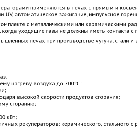
ператорами применяются в печах с прямым и косве
и UV, автоматическое зажигание, импульсное горен
омплекте с металлическими или керамическими рад
 когда уходящие газы не должны иметь контакта с 
ышленных печах при производстве чугуна, стали и в
з. 
му нагреву воздуха до 700°C; 
и; 
одаря высокой скорости продуктов сгорания;
му сгоранию; 
0 кВт; 
ичных рекуператоров: керамического, стального с р