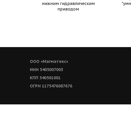
нижним гидравлическим
"умн
приводом
ООО «Магматекс»
ИНН 5405007003
КПП 540501001
ОГРН 1175476087676