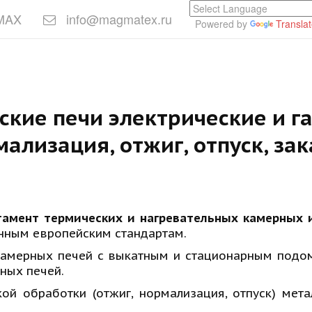
 MAX
info@magmatex.ru
Powered by
Transla
ские печи электрические и г
мализация, отжиг, отпуск, зак
тамент термических и нагревательных камерных
енным европейским стандартам.
камерных печей с выкатным и стационарным подо
ных печей.
ой обработки (отжиг, нормализация, отпуск) мет