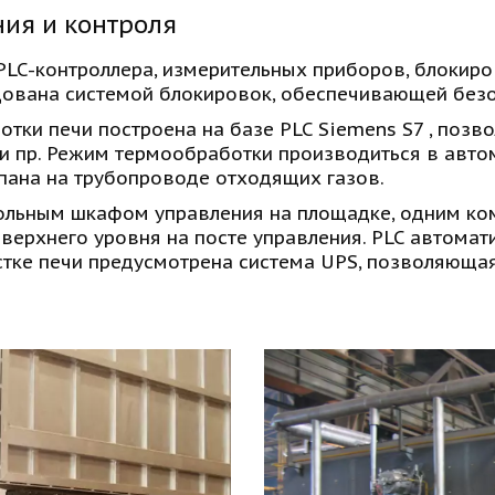
ия и контроля  
PLC-контроллера, измерительных приборов, блокиро
дована системой блокировок, обеспечивающей безо
тки печи построена на базе PLC Siemens S7 , позв
 и пр. Режим термообработки производиться в авто
пана на трубопроводе отходящих газов. 
льным шкафом управления на площадке, одним ком
ерхнего уровня на посте управления. PLC автомати
астке печи предусмотрена система UPS, позволяюща