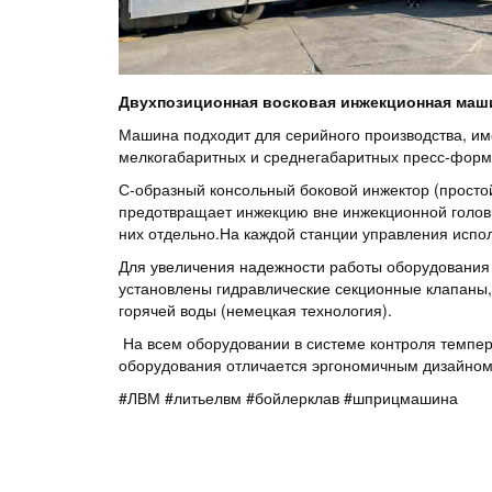
Двухпозиционная восковая инжекционная маши
Машина подходит для серийного производства, им
мелкогабаритных и среднегабаритных пресс-фор
С-образный консольный боковой инжектор (простой
предотвращает инжекцию вне инжекционной головки
них отдельно.На каждой станции управления испо
Для увеличения надежности работы оборудования 
установлены гидравлические секционные клапаны,
горячей воды (немецкая технология).
На всем оборудовании в системе контроля темпера
оборудования отличается эргономичным дизайном
#ЛВМ #литьелвм #бойлерклав #шприцмашина