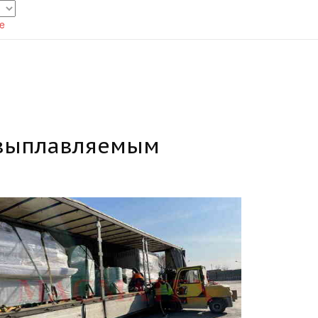
te
 выплавляемым