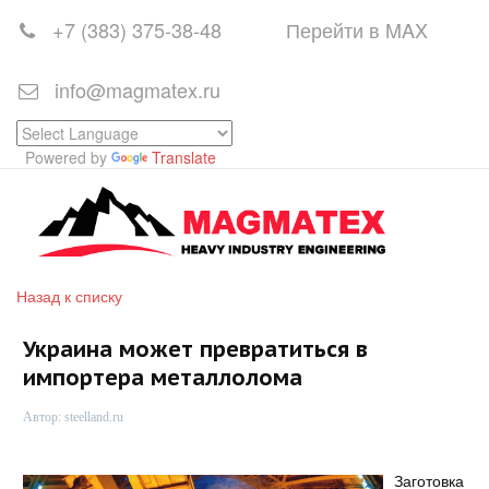
+7 (383)
375-38-48
Перейти в MAX
info@magmatex.ru
Powered by
Translate
Назад к списку
Украина может превратиться в
импортера металлолома
Автор:
steelland.ru
Заготовка