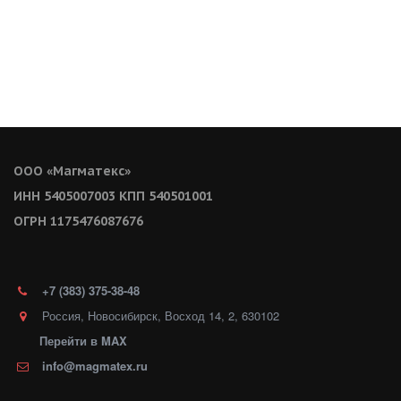
ООО «Магматекс»
ИНН 5405007003 КПП 540501001
ОГРН 1175476087676
+7 (383)
375-38-48
Россия
,
Новосибирск
,
Восход 14
,
2
,
630102
Перейти в MAX
info@magmatex.ru