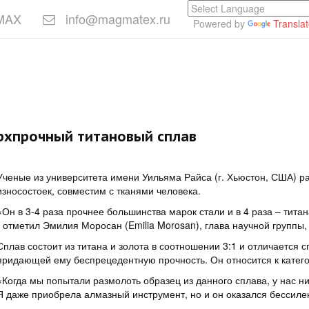
 MAX
info@magmatex.ru
Powered by
Transla
ерхпрочный титановый сплав
Ученые из университета имени Уильяма Райса (г. Хьюстон, США) ра
износостоек, совместим с тканями человека.
«Он в 3-4 раза прочнее большинства марок стали и в 4 раза – тита
- отметил Эмилия Моросан (Emilia Morosan), глава научной группы
Сплав состоит из титана и золота в соотношении 3:1 и отличается
придающей ему беспрецедентную прочность. Он относится к катего
«Когда мы попытали размолоть образец из данного сплава, у нас ни
Я даже приобрела алмазный инструмент, но и он оказался бессиле