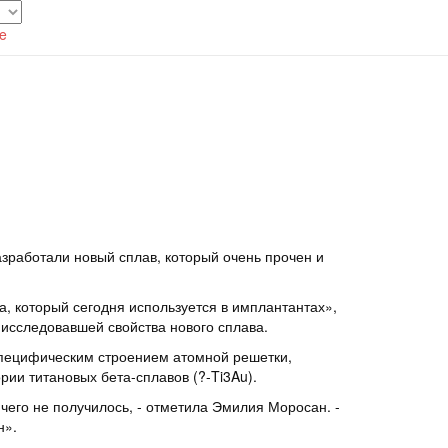
te
зработали новый сплав, который очень прочен и
на, который сегодня используется в имплантантах»,
, исследовавшей свойства нового сплава.
 специфическим строением атомной решетки,
рии титановых бета-сплавов (?-Ti3Au).
чего не получилось, - отметила Эмилия Моросан. -
н».